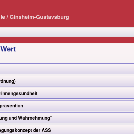
ule
/ Ginsheim-Gustavsburg
 Wert
rdnung)
rinnengesundheit
prävention
egung und Wahrnehmung“
gungskonzept der ASS