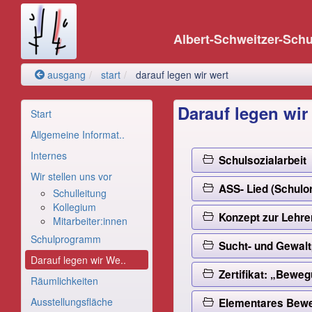
Albert-Schweitzer-Sch
ausgang
start
darauf legen wir wert
Darauf legen wir
Start
Allgemeine Informat..
Internes
Schulsozialarbeit
Wir stellen uns vor
ASS- Lied (Schulo
Schulleitung
Kollegium
Konzept zur Lehre
Mitarbeiter:innen
Schulprogramm
Sucht- und Gewalt
Darauf legen wir We..
Zertifikat: „Bew
Räumlichkeiten
Ausstellungsfläche
Elementares Bewe